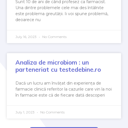
Sunt 10 de ani de când profesez ca farmacist.
Una dintre problemele cele mai des întâlnite
este problema greutății. Ii voi spune problemă,
deoarece nu
July 16, 2023
No Comments
Analiza de microbiom : un
parteneriat cu testedebine.ro
Dacă un lucru am învățat din experiența de
farmacie clinică referitor la cazurile care vin la noi
în farmacie este că de fiecare dată descoperi
July 1, 2023
No Comments